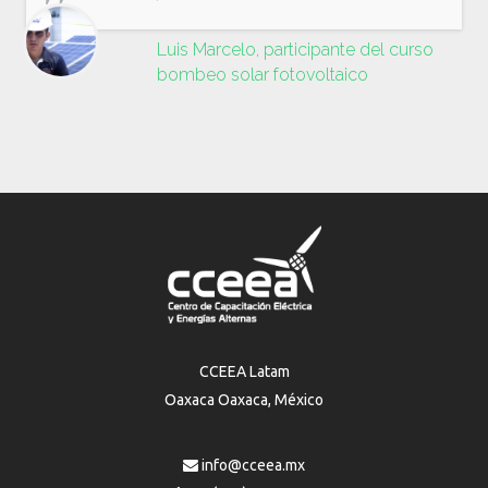
Luis Marcelo, participante del curso
bombeo solar fotovoltaico
CCEEA Latam
Oaxaca Oaxaca, México
info@cceea.mx