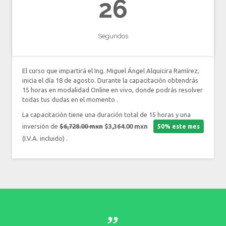
25
Segundos
El curso que impartirá el Ing. Miguel Ángel Alquicira Ramírez,
inicia el día 18 de agosto. Durante la capacitación obtendrás
15 horas en modalidad Online en vivo, donde podrás resolver
todas tus dudas en el momento .
La capacitación tiene una duración total de 15 horas y una
inversión de
$6,728.00 mxn
$3,364.00 mxn
50% este mes
(I.V.A. incluido) .
,,