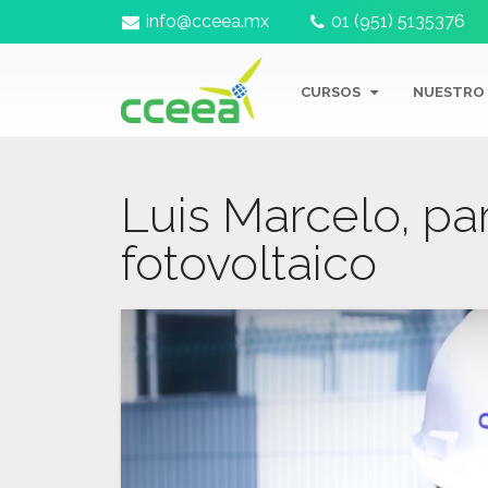
info@cceea.mx
01 (951) 5135376
CURSOS
NUESTRO
Luis Marcelo, pa
fotovoltaico