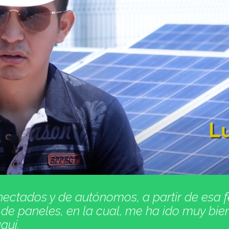
nectados y de autónomos, a partir de esa 
de paneles, en la cual, me ha ido muy bien
quí.