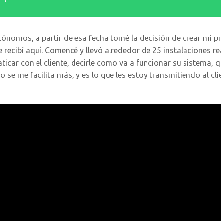
ónomos, a partir de esa fecha tomé la decisión de crear mi pr
 recibí aquí. Comencé y llevó alrededor de 25 instalaciones rea
aticar con el cliente, decirle como va a funcionar su sistema, 
to se me facilita más, y es lo que les estoy transmitiendo al c