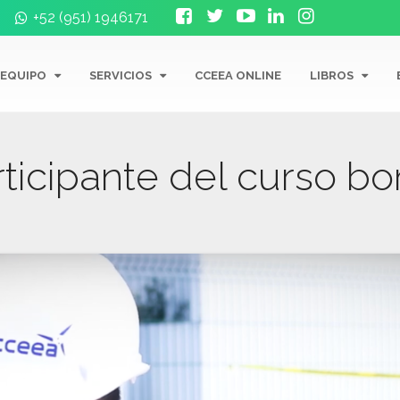
+52 (951) 1946171
 EQUIPO
SERVICIOS
CCEEA ONLINE
LIBROS
rticipante del curso b