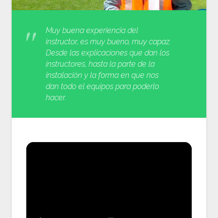
Muy buena experiencia del
instructor, es muy bueno, muy capaz.
Desde las explicaciones que dan los
instructores, hasta la parte de la
instalación y la forma en que nos
dan todo el equipos para poderlo
hacer.