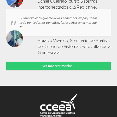
Daniel Guerrero, curso Sistemas
Interconectados a la Red I: nivel
residencial y comercial
El conocimiento que me llevo es bastante amplio, sobre
todo por todos los ponentes, los expertos en la materia,
es ...
Horacio Vivanco, Seminario de Análisis
de Diseño de Sistemas Fotovoltaicos a
Gran Escala
Ver más testimonios...