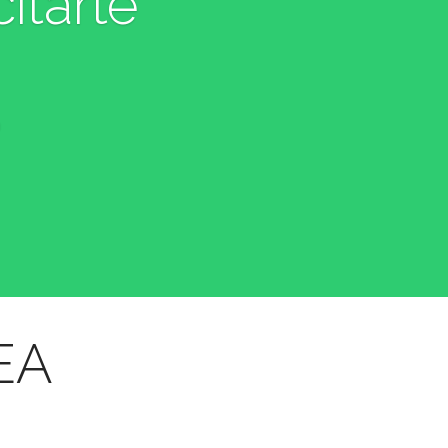
itarte
a
EEA