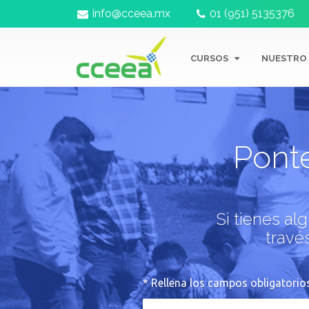
info@cceea.mx
01 (951) 5135376
CURSOS
NUESTRO
Pont
Si tienes al
travé
* Rellena los campos obligatorio