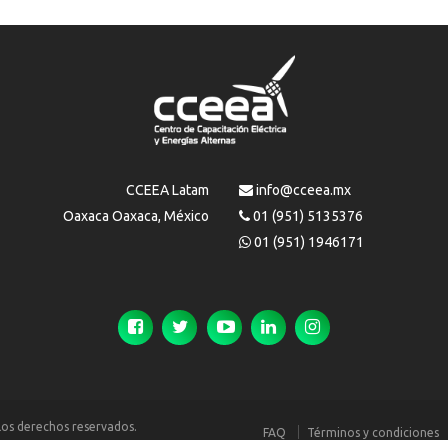
CCEEA Latam
info@cceea.mx
Oaxaca Oaxaca, México
01 (951) 5135376
01 (951) 1946171
los derechos reservados.
FAQ
Términos y condiciones