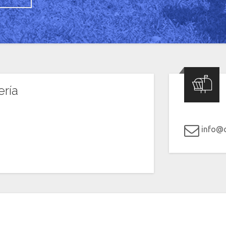
ería
info@