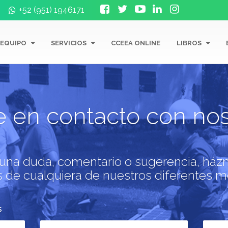
+52 (951) 1946171
 EQUIPO
SERVICIOS
CCEEA ONLINE
LIBROS
e en contacto con nos
guna duda, comentario o sugerencia, ház
s de cualquiera de nuestros diferentes m
s